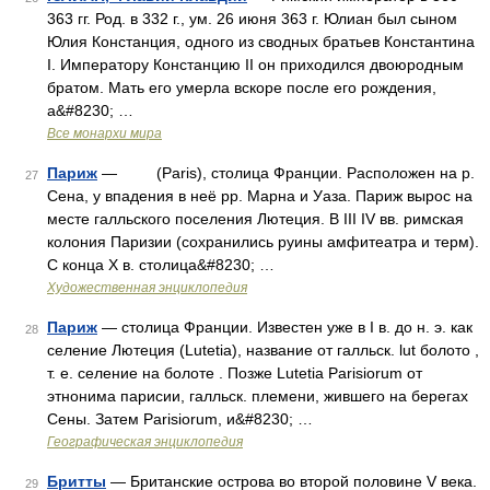
363 гг. Род. в 332 г., ум. 26 июня 363 г. Юлиан был сыном
Юлия Констанция, одного из сводных братьев Константина
I. Императору Констанцию II он приходился двоюродным
братом. Мать его умерла вскоре после его рождения,
а&#8230; …
Все монархи мира
Париж
— (Paris), столица Франции. Расположен на р.
27
Сена, у впадения в неё pp. Марна и Уаза. Париж вырос на
месте галльского поселения Лютеция. В III IV вв. римская
колония Паризии (сохранились руины амфитеатра и терм).
С конца X в. столица&#8230; …
Художественная энциклопедия
Париж
— столица Франции. Известен уже в I в. до н. э. как
28
селение Лютеция (Lutetia), название от галльск. lut болото ,
т. е. селение на болоте . Позже Lutetia Parisiorum от
этнонима парисии, галльск. племени, жившего на берегах
Сены. Затем Parisiorum, и&#8230; …
Географическая энциклопедия
Бритты
— Британские острова во второй половине V века.
29