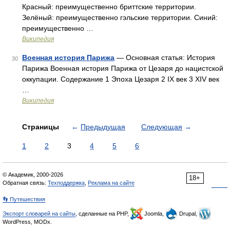
Красный: преимущественно бриттские территории.
Зелёный: преимущественно гэльские территории. Синий:
преимущественно …
Википедия
Военная история Парижа
— Основная статья: История
30
Парижа Военная история Парижа от Цезаря до нацистской
оккупации. Содержание 1 Эпоха Цезаря 2 IX век 3 XIV век
…
Википедия
Страницы
←
Предыдущая
Следующая
→
1
2
3
4
5
6
© Академик, 2000-2026
18+
Обратная связь:
Техподдержка
,
Реклама на сайте
👣 Путешествия
Экспорт словарей на сайты
, сделанные на PHP,
Joomla,
Drupal,
WordPress, MODx.