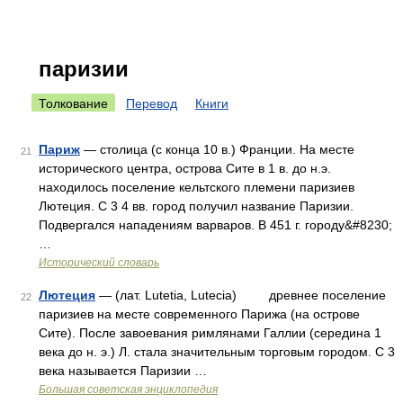
паризии
Толкование
Перевод
Книги
Париж
— столица (с конца 10 в.) Франции. На месте
21
исторического центра, острова Сите в 1 в. до н.э.
находилось поселение кельтского племени паризиев
Лютеция. С 3 4 вв. город получил название Паризии.
Подвергался нападениям варваров. В 451 г. городу&#8230;
…
Исторический словарь
Лютеция
— (лат. Lutetia, Lutecia) древнее поселение
22
паризиев на месте современного Парижа (на острове
Сите). После завоевания римлянами Галлии (середина 1
века до н. э.) Л. стала значительным торговым городом. С 3
века называется Паризии …
Большая советская энциклопедия