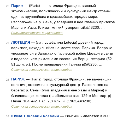
Париж
— (Paris) столица Франции, главный
23
экономический, политический и культурный центр страны,
один из крупнейших и красивейших городов мира.
Расположен на р. Сена, у впадения в неё главных притоков
Марны и Уазы. Климат мягкий, умеренный,&#8230; …
Большая советская энциклопедия
ЛЮТЕЦИЯ
— (лат. Lutetia или Lutecia) древний город
24
паризиев, находившийся на месте совр. Парижа. Впервые
упоминается в Записках о Галльской войне Цезаря в связи
с подавлением римлянами восстания Верцингеторига (52
51 до н. э.). После превращения Галлии в&#8230; …
Советская историческая энциклопедия
ПАРИЖ
— (Paris) город, столица Франции, ее важнейший
25
политич., экономич. и культурный центр. Расположен на
берегах р. Сены (близ впадения в нее Уазы и Марны) и
близлежащих холмах (наибольшая выс. 129 м Монмартр).
Площ. 104 км2. Нас. 2,8 млн. ч. (1962,&#8230; …
Советская историческая энциклопедия
ЮЛИАН, Флавий Клавдий
— Римский император в 360
26